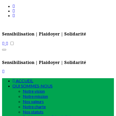
Skip
to
content
Sensibilisation | Plaidoyer | Solidarité
Sensibilisation | Plaidoyer | Solidarité
ACCUEIL
QUI SOMMES-NOUS
Notre vision
Notre mission
Nos valeurs
Notre charte
Nos statuts