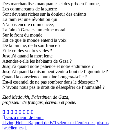
Des marchandises manquantes et des prix en flamme,
Les commerçants de la guerre
Sont devenus riches sur la douleur des enfants.
La faim est une révolution qui
N’a pas encore commencée,
La faim à Gaza est un crime moral
Sur le front du monde.
Est-ce que le monde entend la voix
De la famine, de la souffrance ?
Et le cri des ventres vides ?
Jusqu’à quand la mort lente
Attendra-t-elle les habitants de Gaza ?
Jusqu’à quand notre patience et notre endurance ?
Jusqu’à quand la raison peut venir à bout de l’ignominie ?
Quand la conscience humaine bougera-t-elle ?
Est-il essentiel de ne pas sombrer dans le désespoir ?
N’avons-nous pas le droit de désespérer de l’humanité ?
Ziad Medoukh, Palestinien de Gaza,
professeur de français, écrivain et poète.
Navigation
Gaza meurt de faim.
Living Hell – Rapport de B’Tselem sur l’enfer des prisons
de
israéliennes