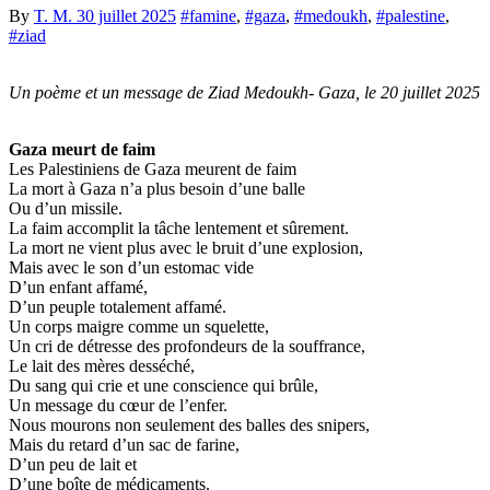
By
T. M.
30 juillet 2025
#famine
,
#gaza
,
#medoukh
,
#palestine
,
#ziad
Un poème et un message de Ziad Medoukh- Gaza, le 20 juillet 2025
Gaza meurt de faim
Les Palestiniens de Gaza meurent de faim
La mort à Gaza n’a plus besoin d’une balle
Ou d’un missile.
La faim accomplit la tâche lentement et sûrement.
La mort ne vient plus avec le bruit d’une explosion,
Mais avec le son d’un estomac vide
D’un enfant affamé,
D’un peuple totalement affamé.
Un corps maigre comme un squelette,
Un cri de détresse des profondeurs de la souffrance,
Le lait des mères desséché,
Du sang qui crie et une conscience qui brûle,
Un message du cœur de l’enfer.
Nous mourons non seulement des balles des snipers,
Mais du retard d’un sac de farine,
D’un peu de lait et
D’une boîte de médicaments.