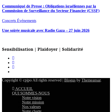
Communiqué de Presse : Obligations israéliennes par la
Commission de Surveillance du Secteur Financier (CSSF)
Concerts
Événements
Une soirée musicale avec Radio Gaza – 27 juin 2026
Sensibilisation | Plaidoyer | Solidarité
Copyright © cpjpo All rights reserved
|
Blogus
by
Themeansar
.
ACCUEIL
QUI SOMMES-NOUS
Notre vision
Notre mission
Nos valeurs
Notre charte