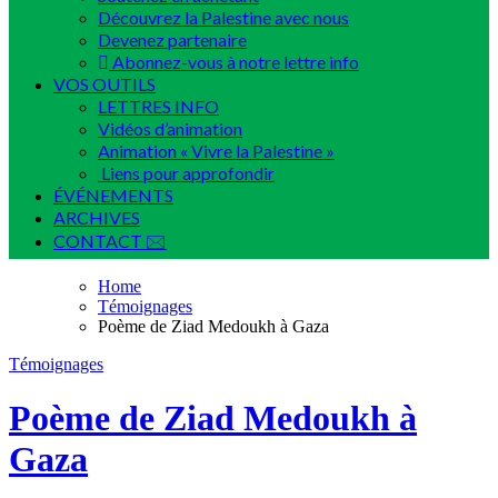
Découvrez la Palestine avec nous
Devenez partenaire
Abonnez-vous à notre lettre info
VOS OUTILS
LETTRES INFO
Vidéos d’animation
Animation « Vivre la Palestine »
Liens pour approfondir
ÉVÉNEMENTS
ARCHIVES
CONTACT 🖂
Home
Témoignages
Poème de Ziad Medoukh à Gaza
Témoignages
Poème de Ziad Medoukh à
Gaza