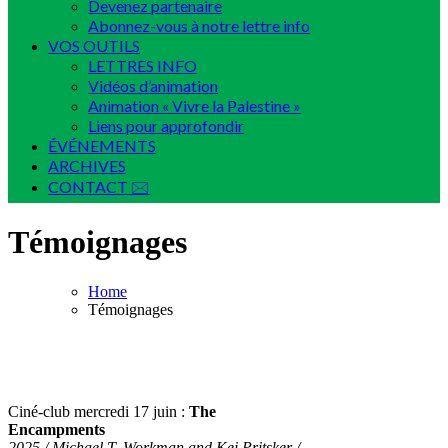
Devenez partenaire
Abonnez-vous à notre lettre info
VOS OUTILS
LETTRES INFO
Vidéos d’animation
Animation « Vivre la Palestine »
Liens pour approfondir
ÉVÉNEMENTS
ARCHIVES
CONTACT 🖂
Témoignages
Home
Témoignages
Ciné-club mercredi 17 juin :
The
Encampments
2025 / Michael T. Workman and Kei Pritsker /