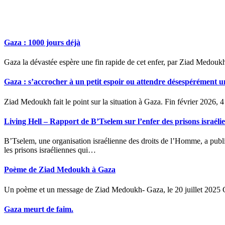
Gaza : 1000 jours déjà
Gaza la dévastée espère une fin rapide de cet enfer, par Ziad Medou
Gaza : s’accrocher à un petit espoir ou attendre désespérément 
Ziad Medoukh fait le point sur la situation à Gaza. Fin février 2026,
Living Hell – Rapport de B’Tselem sur l’enfer des prisons israéli
B’Tselem, une organisation israélienne des droits de l’Homme, a publié deux rapports sur letraitement des détenus palestiniens dans
les prisons israéliennes qui…
Poème de Ziad Medoukh à Gaza
Un poème et un message de Ziad Medoukh- Gaza, le 20 juillet 2025
Gaza meurt de faim.