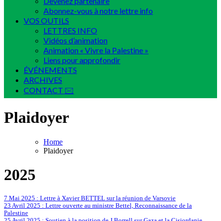
Devenez partenaire
Abonnez-vous à notre lettre info
VOS OUTILS
LETTRES INFO
Vidéos d’animation
Animation « Vivre la Palestine »
Liens pour approfondir
ÉVÉNEMENTS
ARCHIVES
CONTACT 🖂
Plaidoyer
Home
Plaidoyer
2025
7 Mai 2025 : Lettre à Xavier BETTEL sur la réunion de Varsovie
23 Avril 2025 : Lettre ouverte au ministre Bettel, Reconnaissance de la
Palestine
25 Avril 2025 : Soutien à la position de J.Borrell sur Gaza et la Cisjordanie