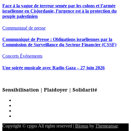
Face à la vague de terreur semée par les colons et l’armée
israélienne en Cisjordanie, l’urgence est à la protection du
peuple palestinien
Communiqué de presse
Communiqué de Presse : Obligations israéliennes par la
Commission de Surveillance du Secteur Financier (CSSF)
Concerts
Événements
Une soirée musicale avec Radio Gaza – 27 juin 2026
Sensibilisation | Plaidoyer | Solidarité
Copyright © cpjpo All rights reserved
|
Blogus
by
Themeansar
.