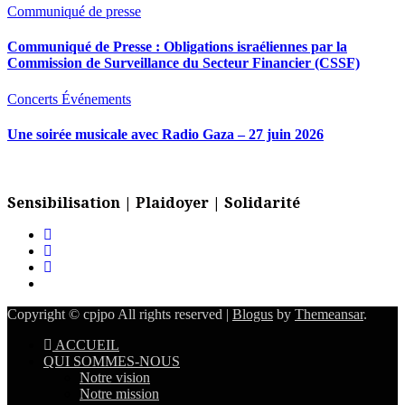
Communiqué de presse
Communiqué de Presse : Obligations israéliennes par la
Commission de Surveillance du Secteur Financier (CSSF)
Concerts
Événements
Une soirée musicale avec Radio Gaza – 27 juin 2026
Sensibilisation | Plaidoyer | Solidarité
Copyright © cpjpo All rights reserved
|
Blogus
by
Themeansar
.
ACCUEIL
QUI SOMMES-NOUS
Notre vision
Notre mission