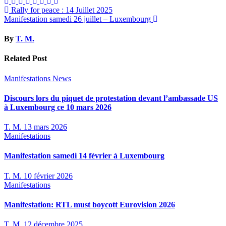
Navigation
Rally for peace : 14 Juillet 2025
Manifestation samedi 26 juillet – Luxembourg
de
l’article
By
T. M.
Related Post
Manifestations
News
Discours lors du piquet de protestation devant l’ambassade US
à Luxembourg ce 10 mars 2026
T. M.
13 mars 2026
Manifestations
Manifestation samedi 14 février à Luxembourg
T. M.
10 février 2026
Manifestations
Manifestation: RTL must boycott Eurovision 2026
T. M.
12 décembre 2025