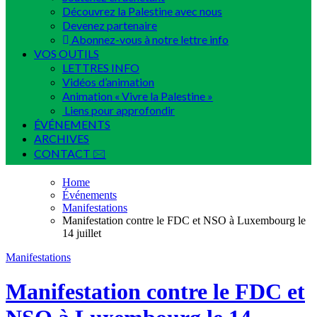
Découvrez la Palestine avec nous
Devenez partenaire
Abonnez-vous à notre lettre info
VOS OUTILS
LETTRES INFO
Vidéos d’animation
Animation « Vivre la Palestine »
Liens pour approfondir
ÉVÉNEMENTS
ARCHIVES
CONTACT 🖂
Home
Événements
Manifestations
Manifestation contre le FDC et NSO à Luxembourg le
14 juillet
Manifestations
Manifestation contre le FDC et