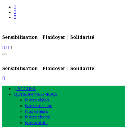
Skip
to
content
Sensibilisation | Plaidoyer | Solidarité
Sensibilisation | Plaidoyer | Solidarité
ACCUEIL
QUI SOMMES-NOUS
Notre vision
Notre mission
Nos valeurs
Notre charte
Nos statuts