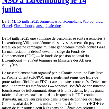
NSO à Luxembourg le 14
juillet
By
T. M.
15 juillet 2025
#armembargo
,
#complicity
,
#cpjpo
,
#fdc
,
#israel
,
#luxembourg
,
#nso
,
#palestine
Le 14 juillet 2025 une vingtaine de personnes se sont rassemblées à
Luxembourg-Ville pour dénoncer les investissements du pays en
Israël, en pleine campagne militaire génocidaire
menée contre Gaza.
La manifestation a débuté devant le siège du Fonds de
Compensation (FDC) — le fonds de pension national du
Luxembourg — et s’est terminée au Ministère des Affaires
étrangères.
Le rassemblement était organisé par le Comité pour une Paix Juste
au Proche-Orient (CPJPO), qui a également remis une lettre de
protestation officielle au FDC et aux ministres concernés. Cette lettre
liste 17 entreprises israéliennes — banques, sociétés de construction,
fournisseurs de télécommunications et Elbit Systems, le plus grand
fabricant d’armes israélien — dans lesquelles le FDC continue
d’investir, malgré leur présence dans la base de données du Haut-
Commissariat des Nations unies aux droits de l’homme (HCDH) en
raison de leur soutien actif à l’expansion illégale des colonies.