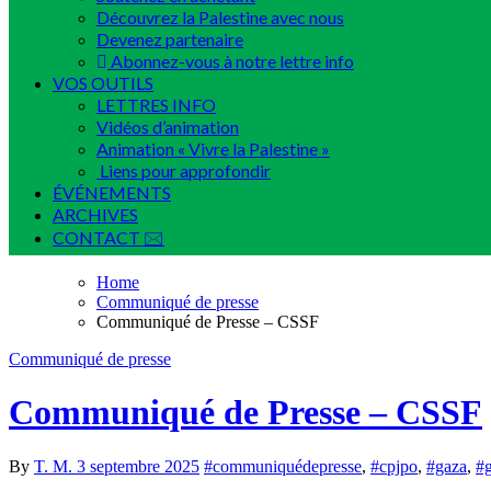
Découvrez la Palestine avec nous
Devenez partenaire
Abonnez-vous à notre lettre info
VOS OUTILS
LETTRES INFO
Vidéos d’animation
Animation « Vivre la Palestine »
Liens pour approfondir
ÉVÉNEMENTS
ARCHIVES
CONTACT 🖂
Home
Communiqué de presse
Communiqué de Presse – CSSF
Communiqué de presse
Communiqué de Presse – CSSF
By
T. M.
3 septembre 2025
#communiquédepresse
,
#cpjpo
,
#gaza
,
#