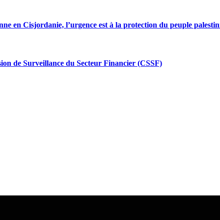
enne en Cisjordanie, l’urgence est à la protection du peuple palestin
ion de Surveillance du Secteur Financier (CSSF)