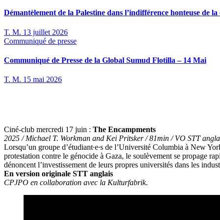
Démantèlement de la Palestine dans l’indifférence honteuse de l
T. M.
13 juillet 2026
Communiqué de presse
Communiqué de Presse de la Global Sumud Flotilla – 14 Mai
T. M.
15 mai 2026
Ciné-club mercredi 17 juin :
The Encampments
2025 / Michael T. Workman and Kei Pritsker / 81min / VO STT angla
Lorsqu’un groupe d’étudiant∙e∙s de l’Université Columbia à New Yo
protestation contre le génocide à Gaza, le soulèvement se propage rapi
dénoncent l’investissement de leurs propres universités dans les indus
En version originale STT anglais
CPJPO en collaboration avec la Kulturfabrik
.