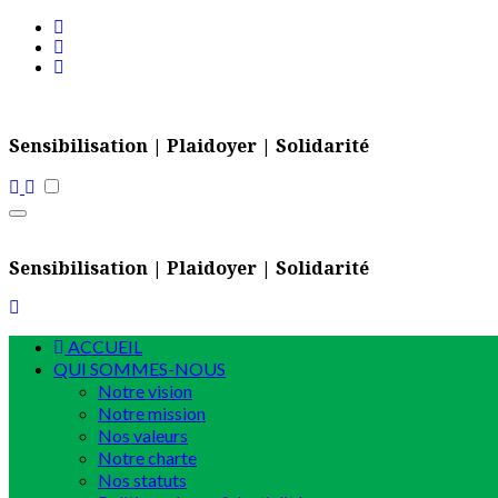
Skip
to
content
Sensibilisation | Plaidoyer | Solidarité
Sensibilisation | Plaidoyer | Solidarité
ACCUEIL
QUI SOMMES-NOUS
Notre vision
Notre mission
Nos valeurs
Notre charte
Nos statuts