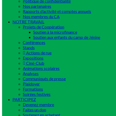
Politique de confidentialité
Nos partenaires
Rapports d’activité et comptes annuels
Nos membres du CA
NOTRE TRAVAIL
Projets de Coopération
Soutien à la microfinance
Soutien aux enfants du camp de Jénine
Conférences
Stands
Actions de rue
Expositions
Ciné-Club
Animations scolaires
Analyses
Communiqués de presse
Plaidoyer
Formations
Soirées festives
PARTICIPEZ
Devenez membre
Faites un don
Soutenez en achetant