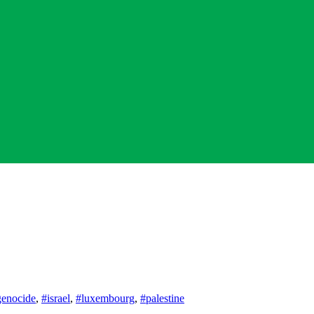
genocide
,
#israel
,
#luxembourg
,
#palestine