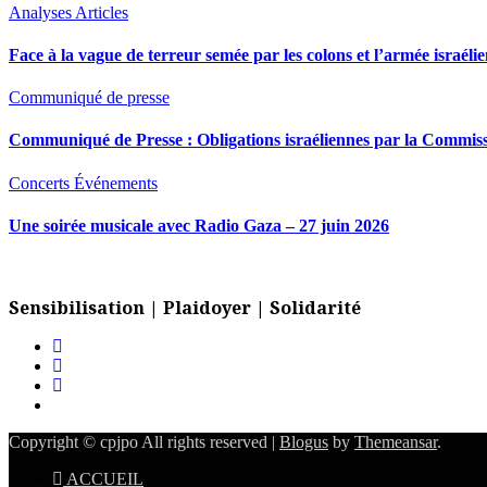
Analyses
Articles
Face à la vague de terreur semée par les colons et l’armée israéli
Communiqué de presse
Communiqué de Presse : Obligations israéliennes par la Commiss
Concerts
Événements
Une soirée musicale avec Radio Gaza – 27 juin 2026
Sensibilisation | Plaidoyer | Solidarité
Copyright © cpjpo All rights reserved
|
Blogus
by
Themeansar
.
ACCUEIL