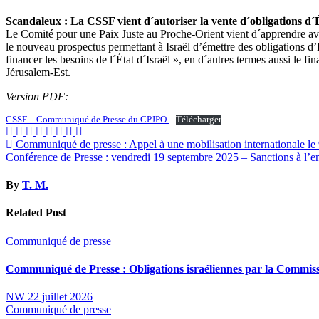
Scandaleux : La CSSF vient d´autoriser la vente d´obligations d
Le Comité pour une Paix Juste au Proche-Orient vient d´apprendre av
le nouveau prospectus permettant à Israël d’émettre des obligations d’
financer les besoins de l´État d´Israël », en d´autres termes aussi le f
Jérusalem-Est.
Version PDF:
CSSF – Communiqué de Presse du CPJPO
Télécharger
Navigation
Communiqué de presse : Appel à une mobilisation internationale le 
Conférence de Presse : vendredi 19 septembre 2025 – Sanctions à l’en
de
l’article
By
T. M.
Related Post
Communiqué de presse
Communiqué de Presse : Obligations israéliennes par la Commiss
NW
22 juillet 2026
Communiqué de presse