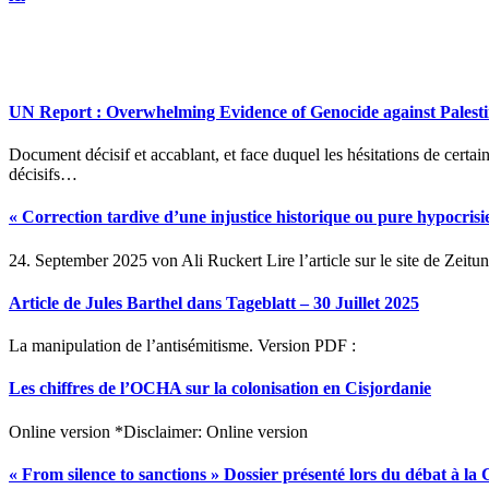
UN Report : Overwhelming Evidence of Genocide against Palesti
Document décisif et accablant, et face duquel les hésitations de certain.e.s à prendre des sanctions et à s’engager par des actes
décisifs…
« Correction tardive d’une injustice historique ou pure hypocrisi
24. September 2025 von Ali Ruckert Lire l’article sur le site de Zeitu
Article de Jules Barthel dans Tageblatt – 30 Juillet 2025
La manipulation de l’antisémitisme. Version PDF :
Les chiffres de l’OCHA sur la colonisation en Cisjordanie
Online version *Disclaimer: Online version
« From silence to sanctions » Dossier présenté lors du débat à l