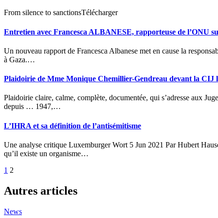
From silence to sanctionsTélécharger
Entretien avec Francesca ALBANESE, rapporteuse de l’ONU su
Un nouveau rapport de Francesca Albanese met en cause la responsabilité directe des entreprises privées dans le génocide en cours
à Gaza.…
Plaidoirie de Mme Monique Chemillier-Gendreau devant la CIJ l
Plaidoirie claire, calme, complète, documentée, qui s’adresse aux Juges de la CIJ sur les responsabilités accablantes de l’État d’israël
depuis … 1947,…
L’IHRA et sa définition de l’antisémitisme
Une analyse critique Luxemburger Wort 5 Jun 2021 Par Hubert Hausemer * Beaucoup de Luxembourgeois ignorent sans doute
qu’il existe un organisme…
Pagination
1
2
des
Autres articles
publications
News