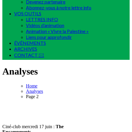
Devenez partenaire
Abonnez-vous à notre lettre info
VOS OUTILS
LETTRES INFO
Vidéos d’animation
Animation « Vivre la Palestine »
Liens pour approfondir
ÉVÉNEMENTS
ARCHIVES
CONTACT 🖂
Analyses
Home
Analyses
Page 2
Ciné-club mercredi 17 juin :
The
Encampments