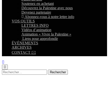
Soutenez en achetant
Découvrez la Palestine avec nous
Devenez partenaire
Abonnez-vous à notre lettre info
VOS OUTILS
LETTRES INFO
Vidéos d’animation
Animation « Vivre la Palestine »
Liens pour approfondir
ÉVÉNEMENTS
ARCHIVES
CONTACT 🖂
Rechercher :