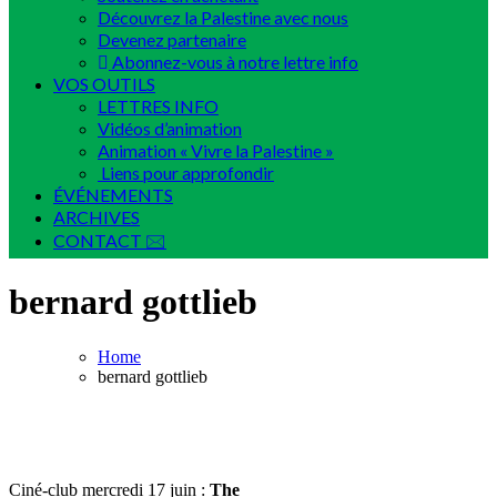
Découvrez la Palestine avec nous
Devenez partenaire
Abonnez-vous à notre lettre info
VOS OUTILS
LETTRES INFO
Vidéos d’animation
Animation « Vivre la Palestine »
Liens pour approfondir
ÉVÉNEMENTS
ARCHIVES
CONTACT 🖂
bernard gottlieb
Home
bernard gottlieb
Ciné-club mercredi 17 juin :
The