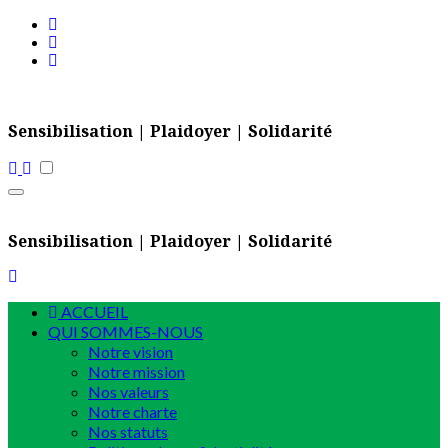
Skip
to
content
Sensibilisation | Plaidoyer | Solidarité
Sensibilisation | Plaidoyer | Solidarité
ACCUEIL
QUI SOMMES-NOUS
Notre vision
Notre mission
Nos valeurs
Notre charte
Nos statuts