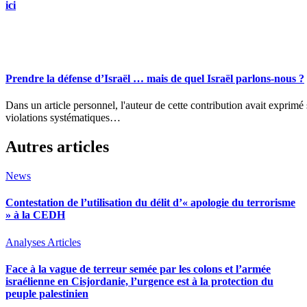
ici
Prendre la défense d’Israël … mais de quel Israël parlons-nous ?
Dans un article personnel, l'auteur de cette contribution avait exprimé son horreur face aux meurtres continus de civils et aux
violations systématiques…
Autres articles
News
Contestation de l’utilisation du délit d’« apologie du terrorisme
» à la CEDH
Analyses
Articles
Face à la vague de terreur semée par les colons et l’armée
israélienne en Cisjordanie, l’urgence est à la protection du
peuple palestinien