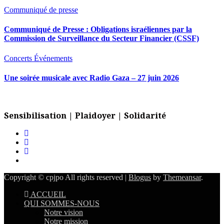
Communiqué de presse
Communiqué de Presse : Obligations israéliennes par la
Commission de Surveillance du Secteur Financier (CSSF)
Concerts
Événements
Une soirée musicale avec Radio Gaza – 27 juin 2026
Sensibilisation | Plaidoyer | Solidarité
Copyright © cpjpo All rights reserved
|
Blogus
by
Themeansar
.
ACCUEIL
QUI SOMMES-NOUS
Notre vision
Notre mission