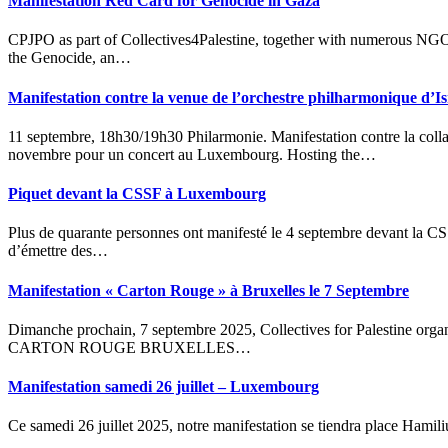
Manifestation Red Card for Genocide in Gaza
CPJPO as part of Collectives4Palestine, together with numerous NGOs, associations, and unions, are uniting to demand an end to
the Genocide, an…
Manifestation contre la venue de l’orchestre philharmonique d’
11 septembre, 18h30/19h30 Philarmonie. Manifestation contre la collaboration avec L’Orchestre philharmonique d’Israël, le 19
novembre pour un concert au Luxembourg. Hosting the…
Piquet devant la CSSF à Luxembourg
Plus de quarante personnes ont manifesté le 4 septembre devant la CSSF, qui a approuvé un prospectus permettant à Israël
d’émettre des…
Manifestation « Carton Rouge » à Bruxelles le 7 Septembre
Dimanche prochain, 7 septembre 2025, Collectives for Palestine organise un transport en bus pour participer à la manifestation «
CARTON ROUGE BRUXELLES…
Manifestation samedi 26 juillet – Luxembourg
Ce samedi 26 juillet 2025, notre manifestation se tiendra place Hamil