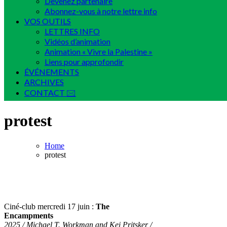
Devenez partenaire
Abonnez-vous à notre lettre info
VOS OUTILS
LETTRES INFO
Vidéos d’animation
Animation « Vivre la Palestine »
Liens pour approfondir
ÉVÉNEMENTS
ARCHIVES
CONTACT 🖂
protest
Home
protest
Ciné-club mercredi 17 juin :
The
Encampments
2025 / Michael T. Workman and Kei Pritsker /