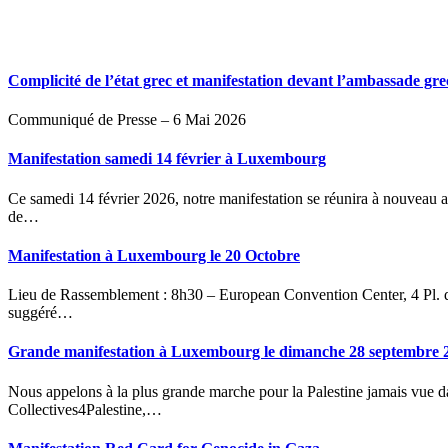
Complicité de l’état grec et manifestation devant l’ambassade gr
Communiqué de Presse – 6 Mai 2026
Manifestation samedi 14 février à Luxembourg
Ce samedi 14 février 2026, notre manifestation se réunira à nouveau au boulevard Roosevelt à 14h00 pour marcher jusqu'à la place
de…
Manifestation à Luxembourg le 20 Octobre
Lieu de Rassemblement : 8h30 – European Convention Center, 4 Pl. de l’Europe, Kirchberg Jour de l’action : 20 Octobre Séjour
suggéré…
Grande manifestation à Luxembourg le dimanche 28 septembre 
Nous appelons à la plus grande marche pour la Palestine jamais vue dans la Grande Région ! Le CPJPO, membre de
Collectives4Palestine,…