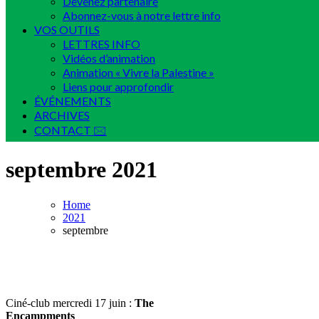
Devenez partenaire
Abonnez-vous à notre lettre info
VOS OUTILS
LETTRES INFO
Vidéos d’animation
Animation « Vivre la Palestine »
Liens pour approfondir
ÉVÉNEMENTS
ARCHIVES
CONTACT 🖂
septembre 2021
Home
2021
septembre
Ciné-club mercredi 17 juin :
The
Encampments