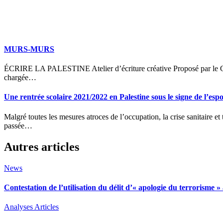
MURS-MURS
ÉCRIRE LA PALESTINE Atelier d’écriture créative Proposé par le CPJPO & animé par Jean Portante « La poésie est une arme
chargée…
Une rentrée scolaire 2021/2022 en Palestine sous le signe de l’esp
Malgré toutes les mesures atroces de l’occupation, la crise sanitaire et toutes les difficultés, la rentrée scolaire en Palestine s’est bien
passée…
Autres articles
News
Contestation de l’utilisation du délit d’« apologie du terrorisme
Analyses
Articles