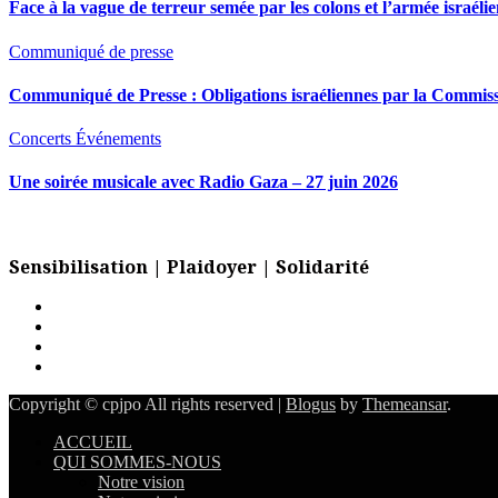
Face à la vague de terreur semée par les colons et l’armée israéli
Communiqué de presse
Communiqué de Presse : Obligations israéliennes par la Commiss
Concerts
Événements
Une soirée musicale avec Radio Gaza – 27 juin 2026
Sensibilisation | Plaidoyer | Solidarité
Copyright © cpjpo All rights reserved
|
Blogus
by
Themeansar
.
ACCUEIL
QUI SOMMES-NOUS
Notre vision