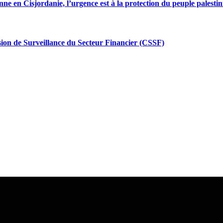
enne en Cisjordanie, l’urgence est à la protection du peuple palestin
ion de Surveillance du Secteur Financier (CSSF)